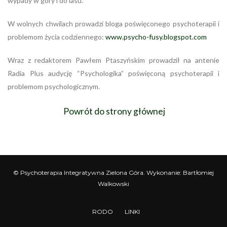
wypady w góry i do lasu.
W wolnych chwilach prowadzi bloga poświęconego psychoterapii i
problemom życia codziennego:
www.psycho-fusy.blogspot.com
Wraz z redaktorem Pawłem Ptaszyńskim prowadził na antenie
Radia Plus audycję “Psychologika” poświęconą psychoterapii i
problemom psychologicznym.
Powrót do strony głównej
© Psychoterapia Integratywna Zielona Góra. Wykonanie: Bartłomiej
Walkowski
RODO
LINKI